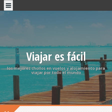
S
k
i
p
t
o
c
o
n
t
Viajar es fácil
e
n
t
los mejores chollos en vuelos y alojamiento para
viajar por todo el mundo