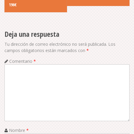
o
196€
s
t
Deja una respuesta
n
Tu dirección de correo electrónico no será publicada.
Los
a
campos obligatorios están marcados con
*
Comentario
*
v
i
g
a
t
i
Nombre
*