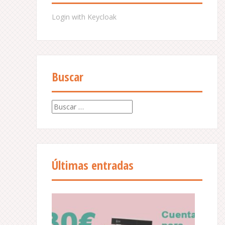
Login with Keycloak
Buscar
B
u
s
c
a
r
Últimas entradas
: