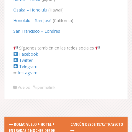
Osaka – Honolulu
(Hawaii)
Honolulu – San José
(California)
San Francisco – Londres
Síguenos también en las redes sociales
Facebook
Twitter
Telegram
➡
Instagram
Vuelos
permalink
P
ROMA: VUELO + HOTEL +
CANCÚN DESDE 197€/TRAYECTO
ENTRADAS 4 NOCHES DESDE