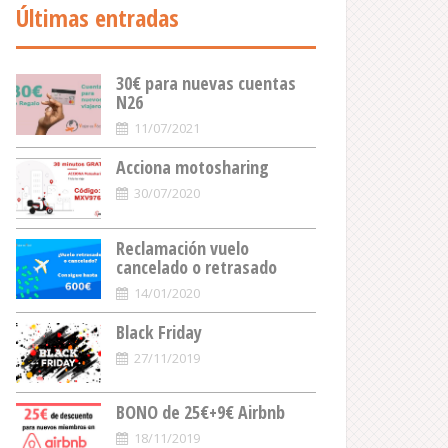
r
Últimas entradas
:
30€ para nuevas cuentas
N26
11/07/2021
Acciona motosharing
30/07/2020
Reclamación vuelo
cancelado o retrasado
14/01/2020
Black Friday
27/11/2019
BONO de 25€+9€ Airbnb
18/11/2019