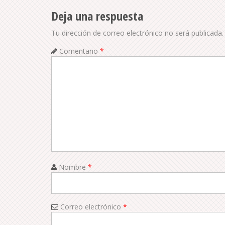
t
Deja una respuesta
n
Tu dirección de correo electrónico no será publicada.
a
Comentario
*
v
i
g
a
t
i
Nombre
*
o
n
Correo electrónico
*