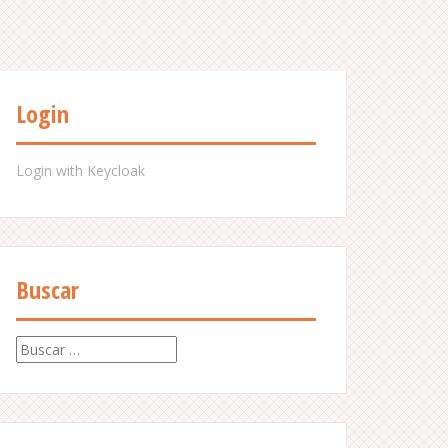
Login
Login with Keycloak
Buscar
B
u
s
c
a