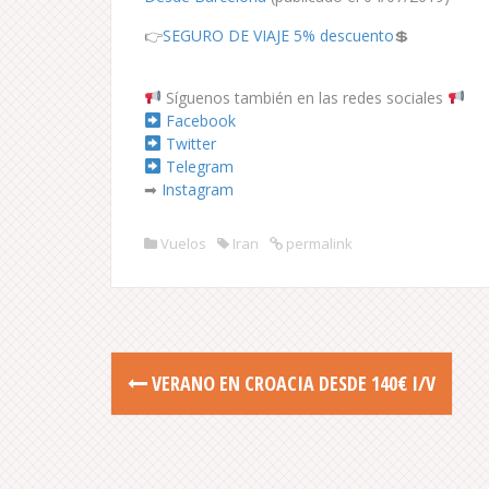
👉
SEGURO DE VIAJE 5% descuento
💲
Síguenos también en las redes sociales
Facebook
Twitter
Telegram
➡
Instagram
Vuelos
Iran
permalink
P
VERANO EN CROACIA DESDE 140€ I/V
o
s