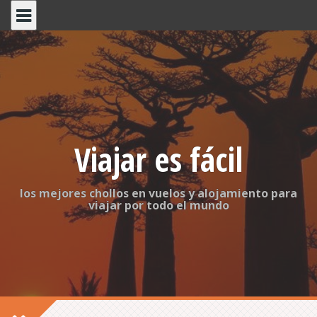
S
k
i
p
t
o
c
o
n
t
Viajar es fácil
e
n
t
los mejores chollos en vuelos y alojamiento para
viajar por todo el mundo