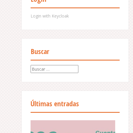
Login with Keycloak
Buscar
B
u
s
c
a
r
Últimas entradas
: