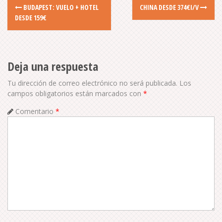
P
BUDAPEST: VUELO + HOTEL
CHINA DESDE 374€I/V
DESDE 159€
o
s
Deja una respuesta
t
Tu dirección de correo electrónico no será publicada.
Los
n
campos obligatorios están marcados con
*
a
Comentario
*
v
i
g
a
t